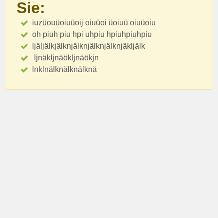
Sie:
iuzüouüoiuüoij oiuüoi üoiuü oiuüoiu
oh piuh piu hpi uhpiu hpiuhpiuhpiu
ljäljälkjälknjälknjälknjälknjäkljälk
ljnäkljnäökljnäökjn
lnklnälknälknälknä